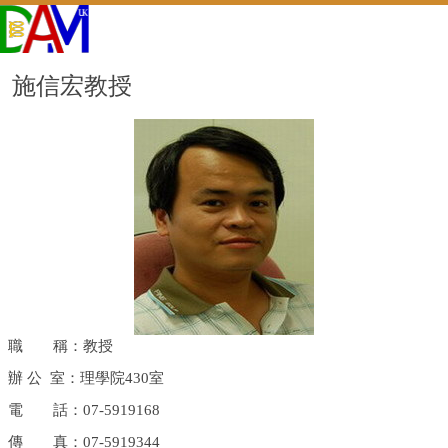
施信宏教授
職 稱：教授
辦 公
室：理學院
430
室
電 話：07-5919168
傳 真：
07-5919344