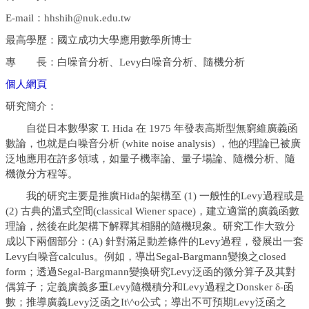
E-mail
：
hhshih@nuk.edu.tw
最高學歷：國立
成功大學應用數學所博士
專 長：
白噪音分析、Levy白噪音分析、隨機分析
個人網頁
研究簡介：
自從日本數學家
T. Hida
在
1975
年發表高斯型無窮維廣義函
數論，也就是白噪音分析
(white noise analysis)
，他的理論已被廣
泛地應用在許多領域，如量子機率論、量子場論、隨機分析、隨
機微分方程等。
我的研究主要是推廣
Hida
的架構至
(1)
一般性的
Levy
過程或是
(2)
古典的溫式空間
(classical Wiener space)
，建立適當的廣義函數
理論，然後在此架構下解釋其相關的隨機現象。研究工作大致分
成以下兩個部分：(A) 針對滿足動差條件的Levy過程，發展出一套
Levy白噪音calculus。例如，導出
Segal-Bargmann
變換之
closed
form
；透過
Segal-Bargmann
變換研究
Levy
泛函的微分算子及其對
偶算子；定義廣義多重
Levy
隨機積分和
Levy
過程之
Donsker
δ
-
函
數；推導廣義
Levy
泛函之
It\^o
公式；導出不可預期
Levy
泛函之