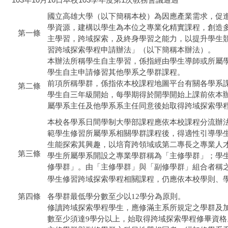
國立高雄大學（以下簡稱本校）為因應產業需求，促
學資源，建構以學生為本位之專業化精實課程，創造
第一條
主學習，跨域探索，及終身學習之能力，以提升學生
習跨域探索學程申請辦法」（以下簡稱本辦法）。
本辦法所稱學生自主學習，係指經由學生導師或所屬
學生自主申請修習其他學系之學群課程。
前項所稱學群，係指依本校課程地圖平台有關各學系
第二條
學生自三年級開始，每學期得於開學開始上課前依本
屬學系主任及他學系系主任同意後始取得跨域探索學
本校各學系日間學制大學部課程應依本校課程分流辦
範學生修習所屬學系相關學群課程後，得適性引導學
生能探索其興趣，以培育跨領域或第二專長之專業人
第三條
學生所屬學系開設之專業學群稱為「主修學群」；學
修學群」。由「主修學群」與「副修學群」組合者稱
學生修習跨域探索學程相關課程，仍應依本校學則、
第四條
各學群最低學分數至少以12學分為原則。
修讀跨域探索學程學生，應修滿主系所規定之學群及
數至少須達9學分以上，始取得跨域探索學程修畢資格