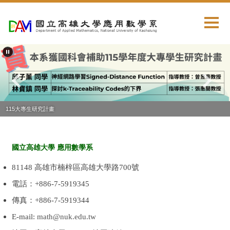
跳
到
主
要
內
容
區
115大專生研究計畫
國立高雄大學 應用數學系
81148 高雄市楠梓區高雄大學路700號
電話：+886-7-5919345
傳真：+886-7-5919344
E-mail:
math@nuk.edu.tw