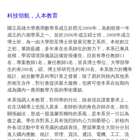
科技領航，人本教育
國立高雄大學應用數學系成立於西元2000年，為創校第一年
成立的六個學系之一。並於2006年成立碩士班，2008年成立
博士班，為一由大學部至博士班發展完整之系所。本校創立
之初，篳路藍縷，多年來在全系師生的努力下，本系已漸具
規模，學習環境與儀器設備皆很優良。目前有專任教師11
名，專案教師1名，兼任教師3名，皆具博士學位。大學部學
生約有200名，碩、博士班研究生約有20名。本系致力於機率
統計、組合數學及科學計算之發展，除了易於與校內其他系
所相互合作，對社會提供最大服務，也將可使本系在短期內
成為國內一應用數學方面的學術重鎮。
本系強調人本教育，對同學的付出，除表現在課業要求上，
在生活輔導上也投入甚多，老師扮演的角色亦師亦友，師生
關係融洽，形成一股溫馨而獨特的系風，是本系另一引以為
傲之處。學生亦對系上具有強烈的向心力與榮譽心，於校內
外各項活動中常有亮麗的成績表現。歷屆畢業生大部分分別
進入國內應數、統計、管理、資訊、通訊、電機、工工、流