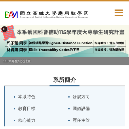
跳
到
主
要
內
容
區
115大專生研究計畫
系所簡介
本系特色
發展方向
教育目標
圖儀設備
核心能力
歷任主管