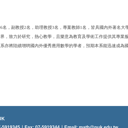
6名，副教授2名，助理教授3名，專案教師1名，皆具國內外著名大
術界，致力於研究，熱心教學，且樂意為教育及學術工作提供其專業
本系亦將陸續增聘國內外優秀應用數學的學者，預期本系能迅速成為
UK
19345｜Fax: 07-5919344｜Email:
math@nuk.edu.tw