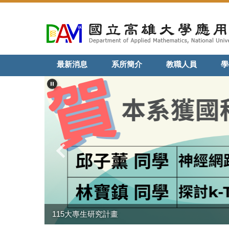
跳
到
主
要
內
最新消息
系所簡介
教職人員
學
容
區
115大專生研究計畫