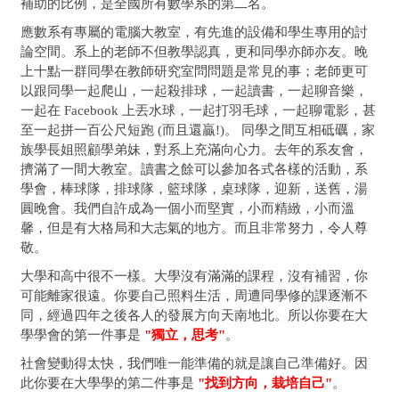
補助的比例，是全國所有數學系的第二名。
應數系有專屬的電腦大教室，有先進的設備和學生專用的討
論空間。系上的老師不但教學認真，更和同學亦師亦友。晚
上十點一群同學在教師研究室問問題是常見的事；老師更可
以跟同學一起爬山，一起殺排球，一起讀書，一起聊音樂，
一起在 Facebook 上丟水球，一起打羽毛球，一起聊電影，甚
至一起拼一百公尺短跑 (而且還贏!)。 同學之間互相砥礪，家
族學長姐照顧學弟妹，對系上充滿向心力。去年的系友會，
擠滿了一間大教室。讀書之餘可以參加各式各樣的活動，系
學會，棒球隊，排球隊，籃球隊，桌球隊，迎新，送舊，湯
圓晚會。我們自許成為一個小而堅實，小而精緻，小而溫
馨，但是有大格局和大志氣的地方。而且非常努力，令人尊
敬。
大學和高中很不一樣。大學沒有滿滿的課程，沒有補習，你
可能離家很遠。你要自己照料生活，周遭同學修的課逐漸不
同，經過四年之後各人的發展方向天南地北。所以你要在大
學學會的第一件事是
"獨立，思考"
。
社會變動得太快，我們唯一能準備的就是讓自己準備好。因
此你要在大學學的第二件事是
"找到方向，栽培自己"
。