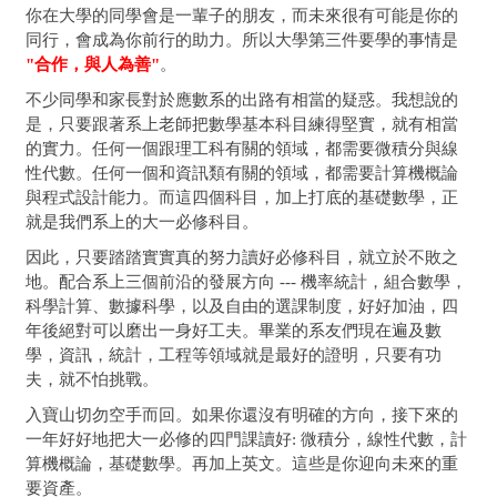
你在大學的同學會是一輩子的朋友，而未來很有可能是你的
同行，會成為你前行的助力。所以大學第三件要學的事情是
"合作，與人為善"
。
不少同學和家長對於應數系的出路有相當的疑惑。我想說的
是，只要跟著系上老師把數學基本科目練得堅實，就有相當
的實力。任何一個跟理工科有關的領域，都需要微積分與線
性代數。任何一個和資訊類有關的領域，都需要計算機概論
與程式設計能力。而這四個科目，加上打底的基礎數學，正
就是我們系上的大一必修科目。
因此，只要踏踏實實真的努力讀好必修科目，就立於不敗之
地。配合系上三個前沿的發展方向 --- 機率統計，組合數學，
科學計算、數據科學，以及自由的選課制度，好好加油，四
年後絕對可以磨出一身好工夫。畢業的系友們現在遍及數
學，資訊，統計，工程等領域就是最好的證明，只要有功
夫，就不怕挑戰。
入寶山切勿空手而回。如果你還沒有明確的方向，接下來的
一年好好地把大一必修的四門課讀好: 微積分，線性代數，計
算機概論，基礎數學。再加上英文。這些是你迎向未來的重
要資產。