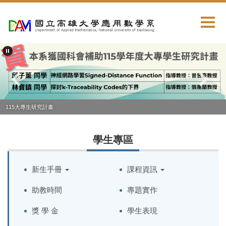
跳
到
主
要
內
容
區
115大專生研究計畫
學生專區
新生手冊
課程資訊
助教時間
專題實作
獎 學 金
學生表現