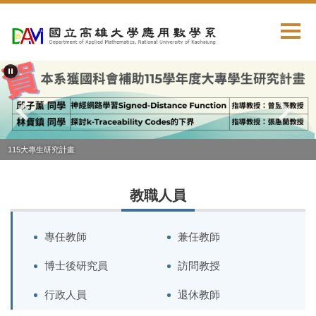
跳
到
主
要
內
容
區
115大專生研究計畫
教職人員
專任教師
兼任教師
博士後研究員
訪問教授
行政人員
退休教師