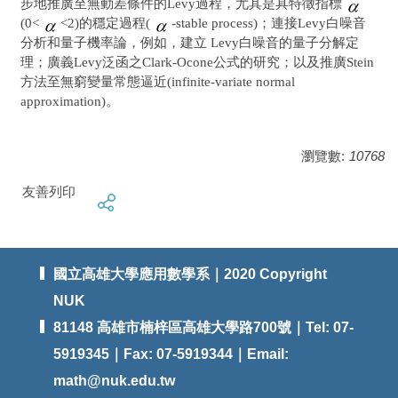
步地推廣至無動差條件的Levy過程，尤其是具特徵指標
(0<
<2)的穩定過程(
-stable process)；連接
Levy
白噪音
分析和量子機率論，例如，建立
Levy
白噪音的量子分解定
理；廣義
Levy
泛函之
Clark-Ocone
公式的研究；以及推廣
Stein
方法至無窮變量常態逼近
(infinite-variate normal
approximation)
。
瀏覽數:
10768
友善列印
國立高雄大學應用數學系｜2020 Copyright
NUK
81148 高雄市楠梓區高雄大學路700號｜Tel: 07-
5919345｜Fax: 07-5919344｜Email:
math@nuk.edu.tw