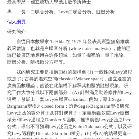
最高學歷：國立
成功大學應用數學所博士
專 長：
白噪音分析、Levy白噪音分析、隨機分析
個人網頁
研究簡介：
自從日本數學家
T. Hida
在
1975
年發表高斯型無窮維廣
義函數論，也就是白噪音分析
(white noise analysis)
，他的理
論已被廣泛地應用在許多領域，如量子機率論、量子場論、
隨機分析、隨機微分方程等。
我的研究主要是推廣
Hida
的架構至
(1)
一般性的
Levy
過程
或是
(2)
古典的溫式空間
(classical Wiener space)
，建立適當的
廣義函數理論，然後在此架構下解釋其相關的隨機現象。研
究工作大致分成以下兩個部分：(A) 針對滿足動差條件的Levy
過程，發展出一套Levy白噪音calculus。例如，導出
Segal-
Bargmann
變換之
closed form
；透過
Segal-Bargmann
變換研究
Levy
泛函的微分算子及其對偶算子；定義廣義多重
Levy
隨機
積分和
Levy
過程之
Donsker
δ
-
函數；推導廣義
Levy
泛函之
It\^o
公式；導出不可預期
Levy
泛函之
Kubo-Takenaka
公式；以及研
究
Levy
過程的
Hitsuda-Skorohod
積分。
(B)
將(A)的結果更進一