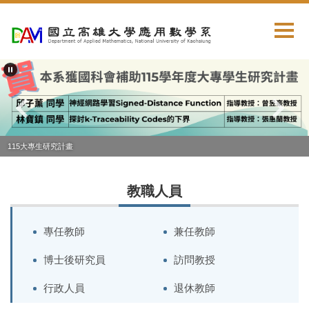
跳
到
主
要
內
容
區
115大專生研究計畫
教職人員
專任教師
兼任教師
博士後研究員
訪問教授
行政人員
退休教師