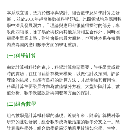
本系成立後，致力於機率與統計、組合數學及科學計算之發
展 ，並於2018年起發展數據科學領域。此四領域均為應用數
學中深具發展潛力，且理論與應用都很值得探討的部分，專
攻此四領域，除了易於與校內其他系所相互合作外，同時照
顧學生畢業出路，對社會提供最大服務，也可使本系在短期
內成為國內應用數學方面的學術重鎮。
(一)科學計算
由於計算機科技的進步，科學計算愈顯重要，許多昂貴或費
時的實驗，往往可藉計算機來模擬，以做估計及預測。許多
理論的結果，也須有良好的計算方法，才易增強其實用性。
科學計算主要發展方向為數值微分方程、大型矩陣計算、數
值分析、數學軟體設計與開發等方面的探討。
(二)組合數學
組合數學是計算機科學的基礎。近幾年來，隨著計算機科學
研究的蓬勃發展，組合數學成為最活躍的數學分支之一。除
計算機科學外，組合數學還廣泛地應用於諸如化學、生物、