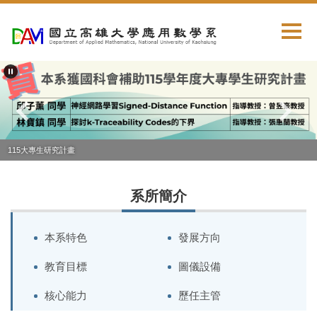
跳
到
主
要
內
容
區
115大專生研究計畫
系所簡介
本系特色
發展方向
教育目標
圖儀設備
核心能力
歷任主管