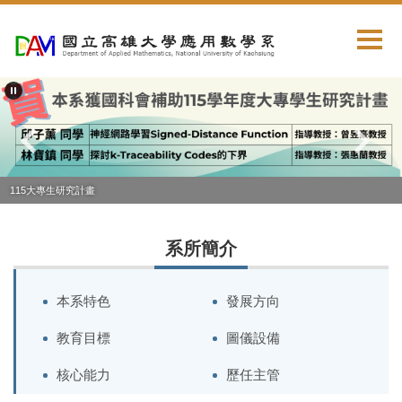
跳
到
主
要
內
容
區
115大專生研究計畫
系所簡介
本系特色
發展方向
教育目標
圖儀設備
核心能力
歷任主管