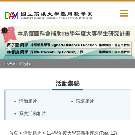
跳
到
主
要
內
容
區
115大專生研究計畫
活動集錦
活動相片
演講相片
系友活動相片
首頁
>
活動相片
>
114學年度大學部新生座談(Total 12)