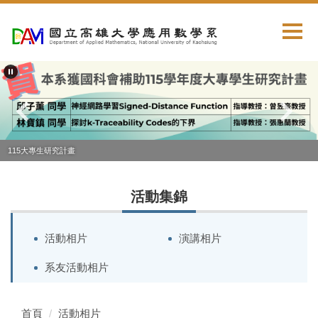
跳
到
主
要
內
容
區
115大專生研究計畫
活動集錦
活動相片
演講相片
系友活動相片
首頁
活動相片