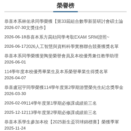
榮譽榜
恭喜本系林佑承同學榮獲【第33屆組合數學新苗研討會碩士論
文獎佳作】
2026-07-30
恭喜本系方昺勛同學考取EXAM SRM證照~
2026-06-18
2026人工智慧與資料科學實務聯合競賽獲獎名單
2026-06-17
恭喜本系同學榮獲斐陶斐榮譽會員及本校優秀兼任教學助理
2026-06-01
114學年度本校優秀畢業生及本系榮譽畢業生得獎名單
2026-04-07
恭喜盧冠宇同學榮獲114學年度第2學期游豐榮先生紀念獎學金
2026-03-30
114學年度第1學期必修課成績前三名
2026-02-09
113學年度第2學期必修課成績前三名
2025-12-12
恭喜本系學生參加本校【2025新生盃羽球錦標賽】榮獲季軍
2025-11-24