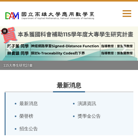
跳
到
主
要
內
容
區
115大專生研究計畫
最新消息
最新消息
演講資訊
榮譽榜
獎學金公告
招生公告