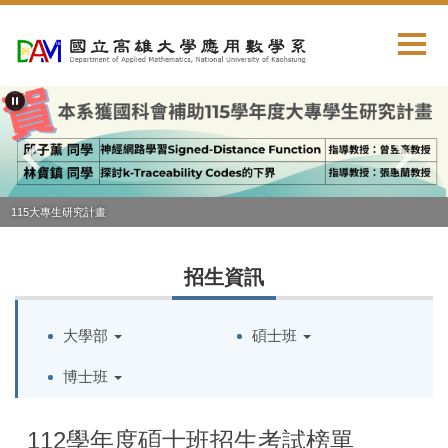
跳
到
主
要
內
容
區
115大專生研究計畫
招生資訊
大學部
碩士班
博士班
112學年度碩士班招生考試榜單