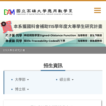
跳
到
主
要
內
容
區
115大專生研究計畫
招生資訊
大學部
碩士班
博士班