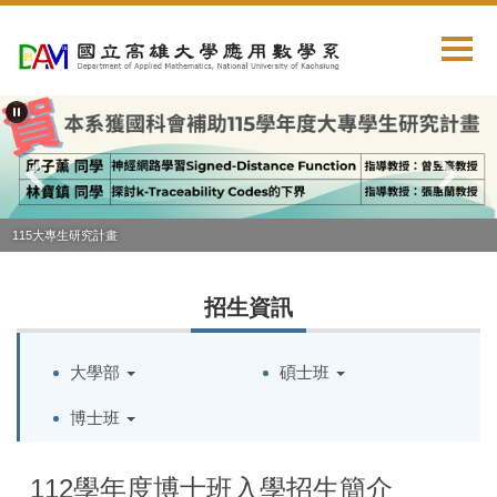
跳
到
主
要
內
容
區
115大專生研究計畫
招生資訊
大學部
碩士班
博士班
112學年度博士班入學招生簡介