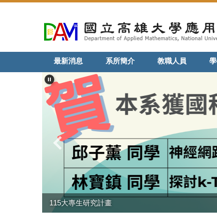
跳
到
主
要
內
最新消息
系所簡介
教職人員
學
容
區
115大專生研究計畫