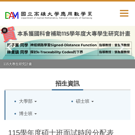
跳
到
主
要
內
容
區
115大專生研究計畫
招生資訊
大學部
碩士班
博士班
115學年度碩士班面試時段分配表