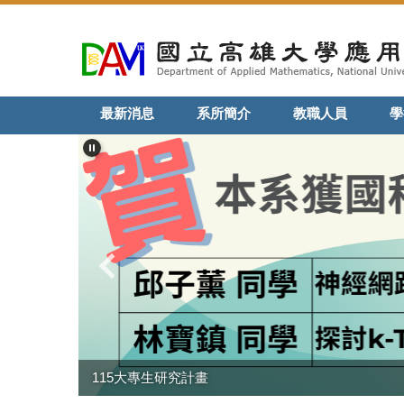
跳
到
主
要
內
最新消息
系所簡介
教職人員
學
容
區
115大專生研究計畫