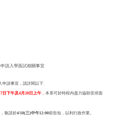
學申請入學面試相關事宜
：
個人申請事宜，請詳閱以下:
7日下午及4月20日上午
，
本系可於時程內盡力協助安排面
宜，敬請於
4/10(三)中午12:00
前告知，以利行政作業。