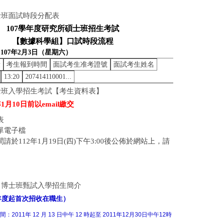
士班面試時段分配表
107
學年度研究所碩士班招生考試
【數據科學組】口試時段流程
107年2月3日（星期六）
段
考生報到時間
面試考生准考證號
面試考生姓名
13:20
207414110001...
碩士班入學招生考試【考生資料表】
年1月10日前以email繳交
表
單電子檔
請於112年1月19日(四)下午3:00後公佈於網站上，請
、博士班甄試入學招生簡介
年度起首次招收在職生）
：2011年 12 月 13 日中午 12 時起至 2011
年12月30日中午12時