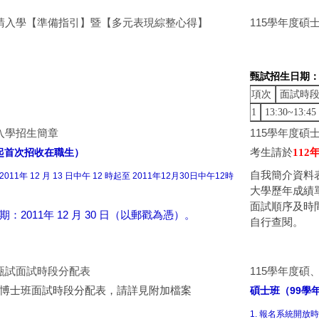
申請入學【準備指引】暨【多元表現綜整心得】
115學年度碩
甄試招生日期：
項次
面試時
1
13:30~13:45
班入學招生簡章
115學年度
起首次招收在職生）
考生請於
112
自我簡介資料
11年 12 月 13 日中午 12 時起至 2011
年12月30日中午12時
大學歷年成績
面試順序及時間
期：2011年 12 月 30 日（以郵戳為憑）。
自行查閱。
班甄試面試時段分配表
115學年度碩
、博士班面試時段分配表，請詳見附加檔案
碩士班（99學
1. 報名系統開放時間