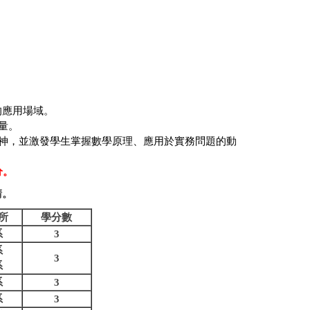
的應用場域
。
量
。
神，並激發學生掌握數學原理、應用於實務問題的動
分。
請。
所
學分數
系
3
系
3
系
系
3
系
3