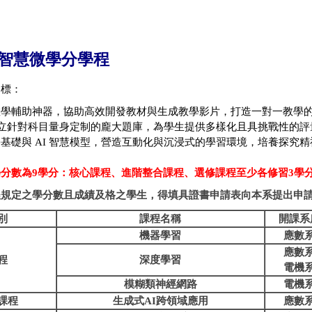
智慧微學分學程
目標：
教學輔助神器，協助高效開發教材與生成教學影片，打造一對一教學
立針對科目量身定制的龐大題庫，為學生提供多樣化且具挑戰性的評
學基礎與
AI
智慧模型，營造互動化與沉浸式的學習環境，培養探究精
學
分數為9學分：核心課程、進階整合課程、選修課程至少各修習3學
程規定之學分數且成績及格之學生，得填具證書申請表向本系提出申
別
課程名稱
開課系
機器學習
應數
應數
程
深度學習
電機
模糊類神經網路
電機
課程
生成式AI跨領域應用
應數