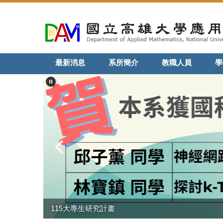
跳
到
主
要
內
最新消息
系所簡介
教職人員
學
容
區
115大專生研究計畫