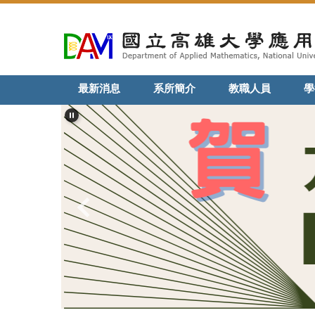
跳
到
主
要
內
最新消息
系所簡介
教職人員
學
容
區